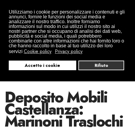
Traslochi da Arona in tutta Europa
Utilizziamo i cookie per personalizzare i contenuti e gli
+39 0322 497832
+39 346 0941416
annunci, fornire le funzioni dei social media e
analizzare il nostro traffico. Inoltre forniamo
info@traslochimarinoni.it
informazioni sul modo in cui utilizzi il nostro sito ai
nostri partner che si occupano di analisi dei dati web,
pubblicità e social media, i quali potrebbero
combinarle con altre informazioni che hai fornito loro o
che hanno raccolto in base al tuo utilizzo dei loro
Cookie policy
Privacy policy
servizi
Accetto i cookie
Rifiuto
Deposito Mobili
Castellanza:
Marinoni Traslochi