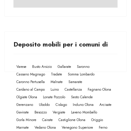
Deposito mobili per i comuni di
Varese
Busto Arsizio
Gallarate
Saronno
Cassano Magnago
Tradate
Somma Lombardo
Caronno Pertusella
Malnate
Samarate
Cardano al Campo
Luino
Castellanza
Fagnano Olona
Olgiate Olona
Lonate Pozzolo
Sesto Calende
Gerenzano
Uboldo
Cislago
Induno Olona
Arcisate
Gavirate
Besozzo
Vergiate
Laveno Mombello
Gorla Minore
Cairate
Castiglione Olona
Origgio
Marnate
Vedano Olona
Venegono Superiore
Ferno