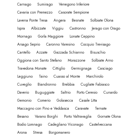
Carnago
Sumirago
Venegono Inferiore
Cavaria con Premezzo
Casorate Sempione
Lavena Ponte Tresa
Angera
Besnate
Solbiate Olona
Ispra
Albizzate
Viggiu
Castronno
Jerago con Orago
Mornago
Gorla Maggiore
Lonate Ceppino
Arsago Seprio
Caronno Varesino
Cocquio Trevisago
Cantello
Azzate
Gazzada Schianno
Bisuschio
Oggiona con Santo Stefano
Morazzone
Solbiate Arno
Travedona Monate
Cittiglio
Germignaga
Casciago
Leggiuno
Taino
Cuasso al Monte
Marchirolo
Cuveglio
Biandronno
Brebbia
Cugliate Fabiasco
Daverio
Buguggiate
Saltrio
Porto Ceresio
Cunardo
Gemonio
Comerio
Golasecca
Casale Litta
Maccagno con Pino e Veddasca
Caravate
Ternate
Besano
Varano Borghi
Porto Valtravaglia
Gornate Olona
Bodio Lomnago
Cadegliano Viconago
Castelveccana
Arona
Stresa
Borgomanero