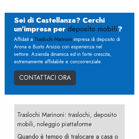
Sei di Castellanza? Cerchi
un'impresa per
deposito mobili
?
Affidati a
Traslochi Marinoni
impresa di deposito di
Arona e Busto Arsizio con esperienza nel
settore. Azienda dinamica ed in forte crescita,
estremamente affidabile e concorrenziale.
CONTATTACI ORA
Traslochi Marinoni: traslochi, deposito
mobili, noleggio piattaforme
Quando è tempo di tralocare a casa o