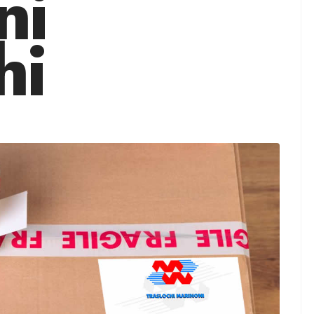
ni
hi