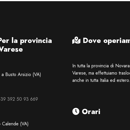
er la provincia
Dove operia
 Varese
In tutta la provincia di Novar
Varese, ma effettuiamo traslo
a Busto Arsizio (VA)
anche in tutta Italia ed estero
 +39 392 50 93 669
Orari
o Calende (VA)