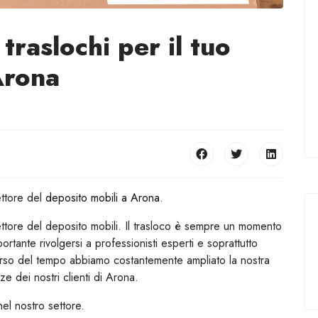
traslochi per il tuo
Arona
ttore del
deposito mobili a Arona
.
tore del deposito mobili. Il trasloco è sempre un momento
tante rivolgersi a professionisti esperti e soprattutto
orso del tempo abbiamo costantemente ampliato la nostra
e dei nostri clienti di Arona.
el nostro settore.