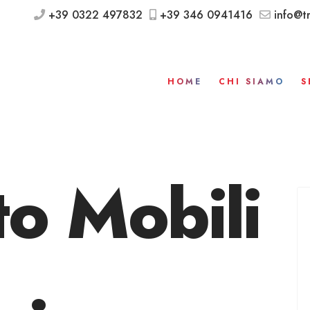
+39 0322 497832
+39 346 0941416
info@tr
HOME
CHI SIAMO
S
o Mobili