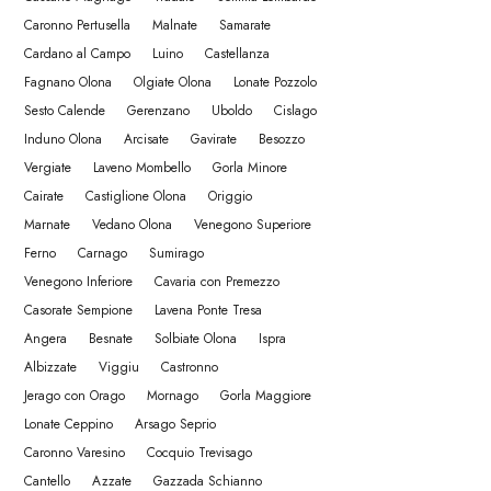
Caronno Pertusella
Malnate
Samarate
Cardano al Campo
Luino
Castellanza
Fagnano Olona
Olgiate Olona
Lonate Pozzolo
Sesto Calende
Gerenzano
Uboldo
Cislago
Induno Olona
Arcisate
Gavirate
Besozzo
Vergiate
Laveno Mombello
Gorla Minore
Cairate
Castiglione Olona
Origgio
Marnate
Vedano Olona
Venegono Superiore
Ferno
Carnago
Sumirago
Venegono Inferiore
Cavaria con Premezzo
Casorate Sempione
Lavena Ponte Tresa
Angera
Besnate
Solbiate Olona
Ispra
Albizzate
Viggiu
Castronno
Jerago con Orago
Mornago
Gorla Maggiore
Lonate Ceppino
Arsago Seprio
Caronno Varesino
Cocquio Trevisago
Cantello
Azzate
Gazzada Schianno