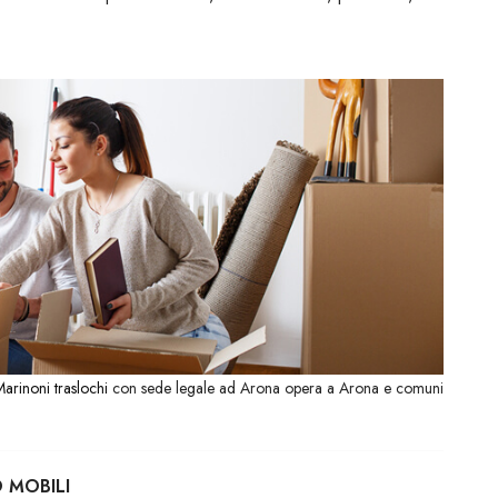
arinoni traslochi
con sede legale ad Arona opera a Arona e comuni
 MOBILI