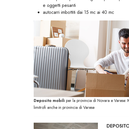
e oggetti pesanti
autocarri imbottiti dai 15 mc ai 40 mc
Deposito mobili
per la provincia di Novara e Varese:
M
limitrofi anche in provincia di Varese
DEPOSITO