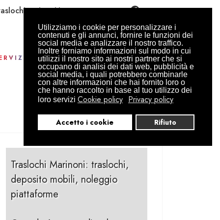
aslochimarinoni.it
Utilizziamo i cookie per personalizzare i
contenuti e gli annunci, fornire le funzioni dei
social media e analizzare il nostro traffico.
Inoltre forniamo informazioni sul modo in cui
ERVIZI
CONTATTI
PREVENTIVO
utilizzi il nostro sito ai nostri partner che si
occupano di analisi dei dati web, pubblicità e
social media, i quali potrebbero combinarle
con altre informazioni che hai fornito loro o
che hanno raccolto in base al tuo utilizzo dei
Cookie policy
Privacy policy
loro servizi
Accetto i cookie
Rifiuto
Traslochi Marinoni: traslochi,
deposito mobili, noleggio
piattaforme