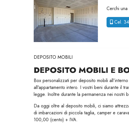
Cerchi una 
Cel. 3
DEPOSITO MOBILI
DEPOSITO MOBILI E B
Box personalizzati per deposito mobili all'inter
all'appartamento intero. I vostri beni durante il t
legge. Inoltre durante la permanenza nei nostri b
Da oggi oltre al deposito mobili, ci siamo attrezz
di imbarcazioni di piccola taglia, camper e cara
100,00 (cento) + IVA.