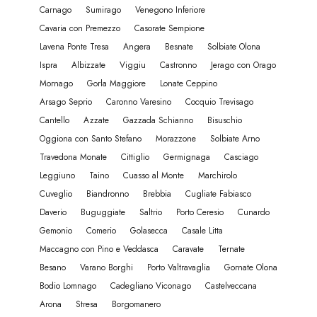
Carnago
Sumirago
Venegono Inferiore
Cavaria con Premezzo
Casorate Sempione
Lavena Ponte Tresa
Angera
Besnate
Solbiate Olona
Ispra
Albizzate
Viggiu
Castronno
Jerago con Orago
Mornago
Gorla Maggiore
Lonate Ceppino
Arsago Seprio
Caronno Varesino
Cocquio Trevisago
Cantello
Azzate
Gazzada Schianno
Bisuschio
Oggiona con Santo Stefano
Morazzone
Solbiate Arno
Travedona Monate
Cittiglio
Germignaga
Casciago
Leggiuno
Taino
Cuasso al Monte
Marchirolo
Cuveglio
Biandronno
Brebbia
Cugliate Fabiasco
Daverio
Buguggiate
Saltrio
Porto Ceresio
Cunardo
Gemonio
Comerio
Golasecca
Casale Litta
Maccagno con Pino e Veddasca
Caravate
Ternate
Besano
Varano Borghi
Porto Valtravaglia
Gornate Olona
Bodio Lomnago
Cadegliano Viconago
Castelveccana
Arona
Stresa
Borgomanero