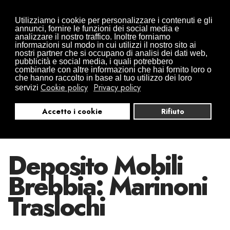
Traslochi da Arona in tutta Europa
Utilizziamo i cookie per personalizzare i contenuti e gli
+39 0322 497832
+39 346 0941416
annunci, fornire le funzioni dei social media e
analizzare il nostro traffico. Inoltre forniamo
info@traslochimarinoni.it
informazioni sul modo in cui utilizzi il nostro sito ai
nostri partner che si occupano di analisi dei dati web,
pubblicità e social media, i quali potrebbero
combinarle con altre informazioni che hai fornito loro o
che hanno raccolto in base al tuo utilizzo dei loro
Cookie policy
Privacy policy
servizi
Accetto i cookie
Rifiuto
Deposito Mobili
Brebbia: Marinoni
Traslochi