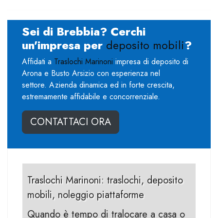
Sei di Brebbia? Cerchi
un'impresa per
deposito mobili
?
Affidati a
Traslochi Marinoni
impresa di deposito di
Arona e Busto Arsizio con esperienza nel
settore. Azienda dinamica ed in forte crescita,
estremamente affidabile e concorrenziale.
CONTATTACI ORA
Traslochi Marinoni: traslochi, deposito
mobili, noleggio piattaforme
Quando è tempo di tralocare a casa o