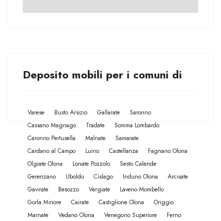
Deposito mobili per i comuni di
Varese
Busto Arsizio
Gallarate
Saronno
Cassano Magnago
Tradate
Somma Lombardo
Caronno Pertusella
Malnate
Samarate
Cardano al Campo
Luino
Castellanza
Fagnano Olona
Olgiate Olona
Lonate Pozzolo
Sesto Calende
Gerenzano
Uboldo
Cislago
Induno Olona
Arcisate
Gavirate
Besozzo
Vergiate
Laveno Mombello
Gorla Minore
Cairate
Castiglione Olona
Origgio
Marnate
Vedano Olona
Venegono Superiore
Ferno