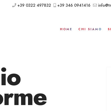
+39 0322 497832
+39 346 0941416
info@tr
HOME
CHI SIAMO
S
io
orme