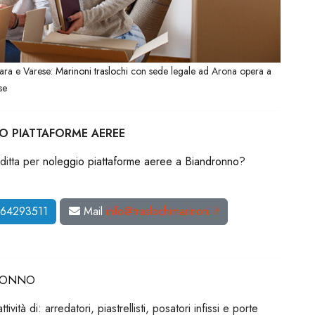
vara e Varese:
Marinoni traslochi
con sede legale ad Arona opera a
se
O PIATTAFORME AEREE
ditta per
noleggio piattaforme aeree a Biandronno
?
464293511
Mail
info@traslochimarinoni.it
DRONNO
vità di: arredatori, piastrellisti, posatori infissi e porte