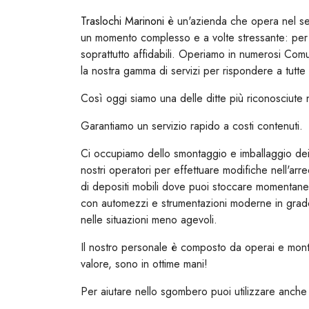
Traslochi Marinoni
è un'azienda che opera nel set
un momento complesso e a volte stressante: per q
soprattutto affidabili. Operiamo in numerosi Co
la nostra gamma di servizi per rispondere a tutte 
Così oggi siamo una delle ditte più riconosciute n
Garantiamo un servizio rapido a costi contenuti.
Ci occupiamo dello smontaggio e imballaggio dei m
nostri operatori per effettuare modifiche nell'ar
di depositi mobili dove puoi stoccare momentane
con automezzi e strumentazioni moderne in grado d
nelle situazioni meno agevoli.
Il nostro personale è composto da operai e montato
valore, sono in ottime mani!
Per aiutare nello sgombero puoi utilizzare anche 