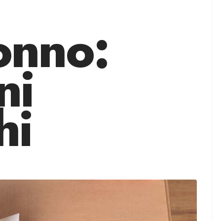
onno:
ni
hi