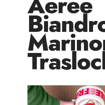
Aeree
Biandr
Marino
Trasloc