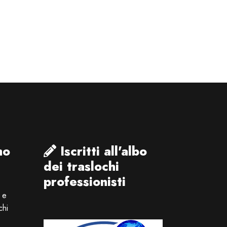
mo
Iscritti all'albo
dei traslochi
professionisti
a e
chi
.