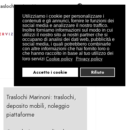
aslochimarinoni.it
Utilizziamo i cookie per personalizzare i
contenuti e gli annunci, fornire le funzioni dei
social media e analizzare il nostro traffico.
Inoltre forniamo informazioni sul modo in cui
ERVIZI
CONTATTI
PREVENTIVO
utilizzi il nostro sito ai nostri partner che si
occupano di analisi dei dati web, pubblicità e
social media, i quali potrebbero combinarle
con altre informazioni che hai fornito loro o
che hanno raccolto in base al tuo utilizzo dei
Cookie policy
Privacy policy
loro servizi
Accetto i cookie
Rifiuto
Traslochi Marinoni: traslochi,
deposito mobili, noleggio
piattaforme