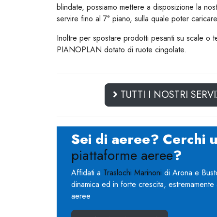
blindate, possiamo mettere a disposizione la 
servire fino al 7° piano, sulla quale poter caricare
Inoltre per spostare prodotti pesanti su scale o 
PIANOPLAN dotato di ruote cingolate.
TUTTI I NOSTRI SERVI
Sei di aeree? Cerchi 
piattaforme aeree
?
Affidati a
Traslochi Marinoni
di Arona e Busto
dinamica ed in forte crescita, estremamente 
aeree