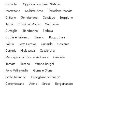
Bisuschio
Oggiona con Santo Stefano
Morazzone
Solbiate Arno
Travedona Monate
Cittiglio
Germignaga
Casciago
Leggiuno
Taino
Cuasso al Monte
Marchirolo
Cuveglio
Biandronno
Brebbia
Cugliate Fabiasco
Daverio
Buguggiate
Saltrio
Porto Ceresio
Cunardo
Gemonio
Comerio
Golasecca
Casale Litta
Maccagno con Pino e Veddasca
Caravate
Ternate
Besano
Varano Borghi
Porto Valtravaglia
Gornate Olona
Bodio Lomnago
Cadegliano Viconago
Castelveccana
Arona
Stresa
Borgomanero