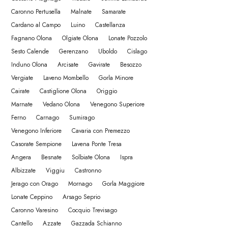
Caronno Pertusella
Malnate
Samarate
Cardano al Campo
Luino
Castellanza
Fagnano Olona
Olgiate Olona
Lonate Pozzolo
Sesto Calende
Gerenzano
Uboldo
Cislago
Induno Olona
Arcisate
Gavirate
Besozzo
Vergiate
Laveno Mombello
Gorla Minore
Cairate
Castiglione Olona
Origgio
Marnate
Vedano Olona
Venegono Superiore
Ferno
Carnago
Sumirago
Venegono Inferiore
Cavaria con Premezzo
Casorate Sempione
Lavena Ponte Tresa
Angera
Besnate
Solbiate Olona
Ispra
Albizzate
Viggiu
Castronno
Jerago con Orago
Mornago
Gorla Maggiore
Lonate Ceppino
Arsago Seprio
Caronno Varesino
Cocquio Trevisago
Cantello
Azzate
Gazzada Schianno